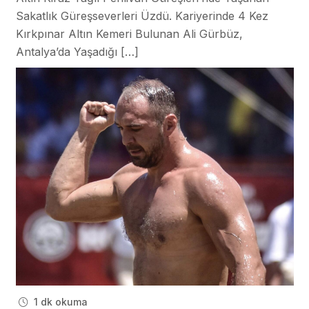
Sakatlık Güreşseverleri Üzdü. Kariyerinde 4 Kez
Kırkpınar Altın Kemeri Bulunan Ali Gürbüz,
Antalya’da Yaşadığı […]
1 dk okuma