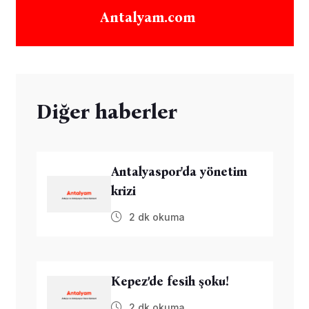
Antalyam.com
Diğer haberler
Antalyaspor'da yönetim
krizi
2 dk okuma
Kepez’de fesih şoku!
2 dk okuma