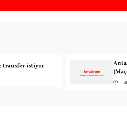
Anta
transfer istiyor
(Maç
1 d