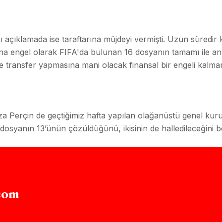
açıklamada ise taraftarına müjdeyi vermişti. Uzun süredir k
 engel olarak FIFA'da bulunan 16 dosyanın tamamı ile anl
 transfer yapmasına mani olacak finansal bir engeli kalmamış
Perçin de geçtiğimiz hafta yapılan olağanüstü genel kurulda t
 dosyanın 13’ünün çözüldüğünü, ikisinin de halledileceğini bel
com