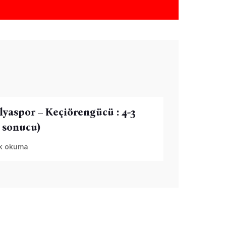
lyaspor – Keçiörengücü : 4-3
 sonucu)
k okuma