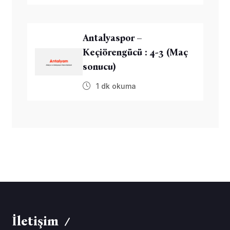
Antalyaspor –
Keçiörengücü : 4-3 (Maç
sonucu)
1 dk okuma
İletişim