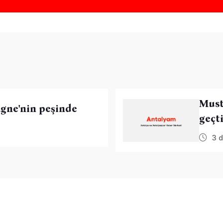
Must
gne'nin peşinde
geçt
3 d