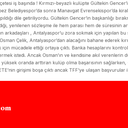
tesi iş başında ! Kırmızı-beyazlı kulüpte Gültekin Gencer’i
pez Belediyespor’da sonra Manavgat Evrensekispor’da kiral
ıldığı dile getiriliyordu. Gültekin Gencer’in başkanlığı bı
i, yenilenen sözleşme ile hem parası hem de süresinin arttır
n arkadaşları , Antalyaspor’u zora sokmak için yapılan bu 
Osman Çelik, Antalyaspor’dan alacağını bahane ederek kırm
 için mücadele ettiği ortaya çıktı. Banka hesaplarını kontr
mek istedi. Ancak Osman’ın ve kendisine akıl verenlerin d
 yüksek oranda arttıran kulüp olma başarısının sağlarken, O
E’nin girişimi boşa çıktı ancak TFF’ye ulaşan başvurular i
com