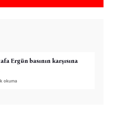
afa Ergün basının karşısına
i
k okuma