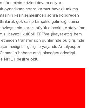
n döneminin krizleri devam ediyor.
ık oynadıktan sonra kırmızı-beyazlı takıma
rakmasının kesinleşmesinden sonra kongreden
ılarak çok cazip bir şekle getirildiği camia
sözleşmenin zararı büyük olacaktı. Antalya’nın
ızı-beyazlı kulübü TFF’ye şikayet ettiği hem
ol etmeden transfer son günlerinde bu girişimde
üşünmediği bir gelişme yaşandı. Antalyaspor
sman’ın bahane ettiği alacağını ödemişti.
le NİYET deşifre oldu.