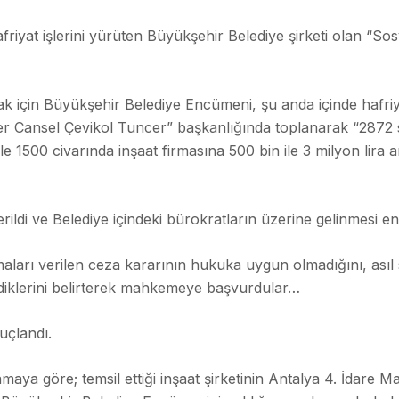
afriyat işlerini yürüten Büyükşehir Belediye şirketi olan “So
 için Büyükşehir Belediye Encümeni, şu anda içinde hafri
ter Cansel Çevikol Tuncer” başkanlığında toplanarak “2872 
e 1500 civarında inşaat firmasına 500 bin ile 3 milyon lira 
erildi ve Belediye içindeki bürokratların üzerine gelinmesi 
aları verilen ceza kararının hukuka uygun olmadığını, asıl
ldiklerini belirterek mahkemeye başvurdular…
uçlandı.
maya göre; temsil ettiği inşaat şirketinin Antalya 4. İdare