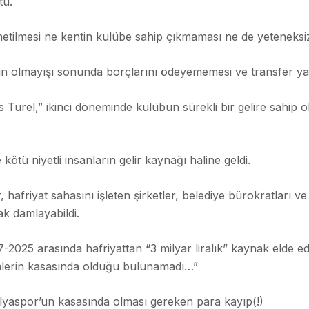
tü.
ilmesi ne kentin kulübe sahip çıkmaması ne de yeteneksiz 
anın olmayışı sonunda borçlarını ödeyememesi ve transfer 
Türel,” ikinci döneminde kulübün sürekli bir gelire sahip o
kötü niyetli insanların gelir kaynağı haline geldi.
, hafriyat sahasını işleten şirketler, belediye bürokratları
k damlayabildi.
7-2025 arasında hafriyattan “3 milyar liralık” kaynak elde edi
mlerin kasasında olduğu bulunamadı…”
talyaspor’un kasasında olması gereken para kayıp(!)