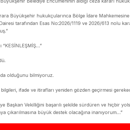
üyükşehir Belediye Encümeninin aldığı ceza kararı hukuka a
ara Büyükşehir hukukçularınca Bölge İdare Mahkemesine iti
iresi tarafından Esas No:2026/1119 ve 2026/613 nolu kararı 
uş.”
rarı “KESİNLEŞMİŞ…”
dü.
ada olduğunu bilmiyoruz.
ilgileri, ifade ve itirafları yeniden gözden geçirmesi gerekec
e Başkan Vekilliğini başarılı şekilde sürdüren ve hiçbir yo
aya çıkarılmasına büyük destek olacağına inanıyorum…”