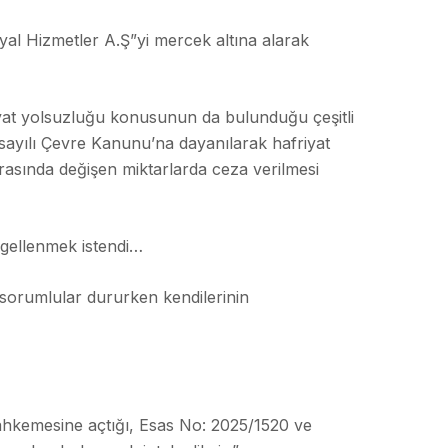
syal Hizmetler A.Ş”yi mercek altına alarak
yat yolsuzluğu konusunun da bulunduğu çeşitli
sayılı Çevre Kanunu’na dayanılarak hafriyat
arasında değişen miktarlarda ceza verilmesi
engellenmek istendi…
 sorumlular dururken kendilerinin
 Mahkemesine açtığı, Esas No: 2025/1520 ve