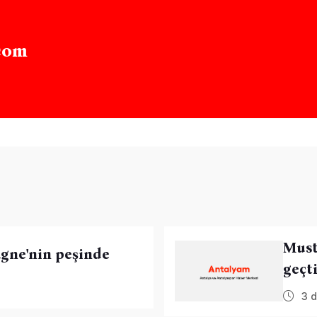
com
Must
gne'nin peşinde
geçt
3 d