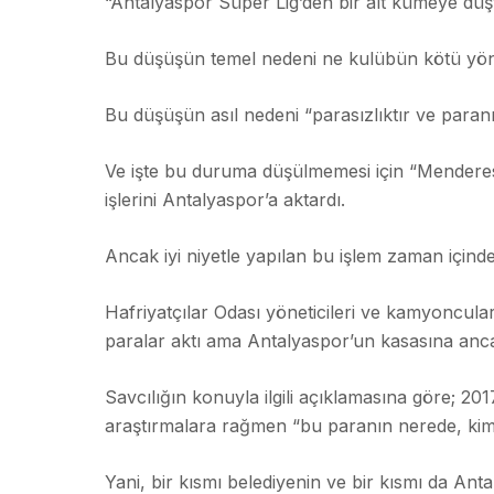
“Antalyaspor Süper Lig’den bir alt kümeye düş
Bu düşüşün temel nedeni ne kulübün kötü yönet
Bu düşüşün asıl nedeni “parasızlıktır ve par
Ve işte bu duruma düşülmemesi için “Menderes 
işlerini Antalyaspor’a aktardı.
Ancak iyi niyetle yapılan bu işlem zaman içinde 
Hafriyatçılar Odası yöneticileri ve kamyoncular
paralar aktı ama Antalyaspor’un kasasına anca
Savcılığın konuyla ilgili açıklamasına göre; 201
araştırmalara rağmen “bu paranın nerede, ki
Yani, bir kısmı belediyenin ve bir kısmı da An