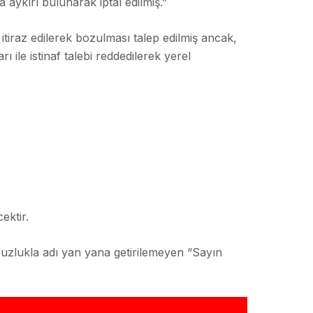
ykırı bulunarak iptal edilmiş.”
raz edilerek bozulması talep edilmiş ancak,
ile istinaf talebi reddedilerek yerel
ektir.
lsuzlukla adı yan yana getirilemeyen “Sayın