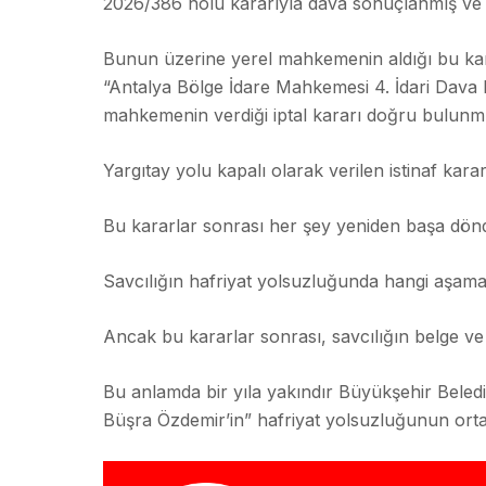
2026/386 nolu kararıyla dava sonuçlanmış ve B
Bunun üzerine yerel mahkemenin aldığı bu kar
“Antalya Bölge İdare Mahkemesi 4. İdari Dava Da
mahkemenin verdiği iptal kararı doğru bulunm
Yargıtay yolu kapalı olarak verilen istinaf ka
Bu kararlar sonrası her şey yeniden başa dön
Savcılığın hafriyat yolsuzluğunda hangi aşam
Ancak bu kararlar sonrası, savcılığın belge ve b
Bu anlamda bir yıla yakındır Büyükşehir Belediy
Büşra Özdemir’in” hafriyat yolsuzluğunun ort