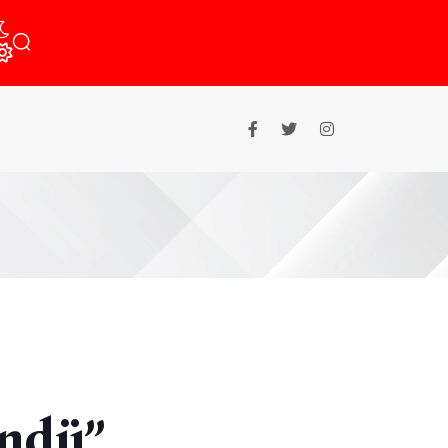
öndü”