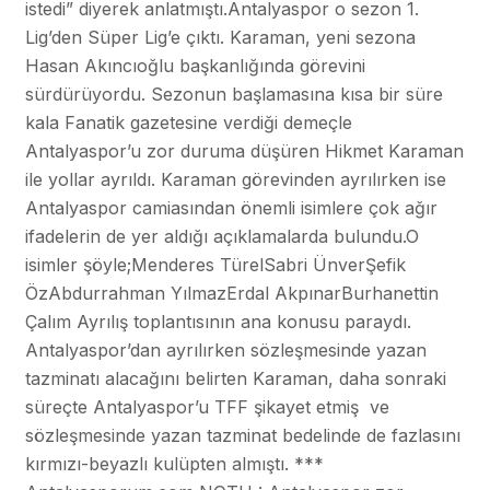
istedi” diyerek anlatmıştı.Antalyaspor o sezon 1.
Lig’den Süper Lig’e çıktı. Karaman, yeni sezona
Hasan Akıncıoğlu başkanlığında görevini
sürdürüyordu. Sezonun başlamasına kısa bir süre
kala Fanatik gazetesine verdiği demeçle
Antalyaspor’u zor duruma düşüren Hikmet Karaman
ile yollar ayrıldı. Karaman görevinden ayrılırken ise
Antalyaspor camiasından önemli isimlere çok ağır
ifadelerin de yer aldığı açıklamalarda bulundu.O
isimler şöyle;Menderes TürelSabri ÜnverŞefik
ÖzAbdurrahman YılmazErdal AkpınarBurhanettin
Çalım Ayrılış toplantısının ana konusu paraydı.
Antalyaspor’dan ayrılırken sözleşmesinde yazan
tazminatı alacağını belirten Karaman, daha sonraki
süreçte Antalyaspor’u TFF şikayet etmiş ve
sözleşmesinde yazan tazminat bedelinde de fazlasını
kırmızı-beyazlı kulüpten almıştı. ***