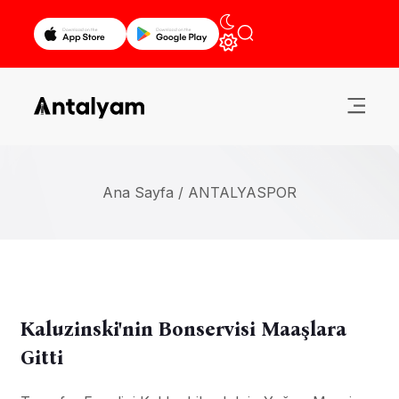
Ana Sayfa /
ANTALYASPOR
Kaluzinski'nin Bonservisi Maaşlara
Gitti