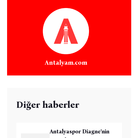
Antalyam.com
Diğer haberler
Antalyaspor Diagne'nin