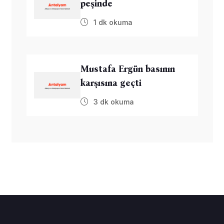
peşinde
1 dk okuma
Mustafa Ergün basının
karşısına geçti
3 dk okuma