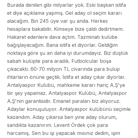
Burada denilen gibi milyarlar yok. Eski başkan istifa
et diye açıklama yapmış. Gel aday ol seçim kararı
alacağım. Bin 245 üye var şu anda. Herkes
hesaplara bakabilir. Kimseye bize çaldı dedirtmem.
Hakaret edenlere dava açtım. Tazminatı kulübe
bağışlayacağım. Bana istifa et diyorlar. Geldiğim
noktaya göre şu an daha iyi durumdayız. Biz düştük
sabah kulüpte para aradık. Futbolcular boşa
çıkacaktı. 60-70 milyon TL civarında para bulup
ihtarların önüne geçtik. İstifa et aday çıkar diyorlar.
Antalyaspor Kulübü, mahkeme kararı hariç A.Ş'ye
bir şey yapamaz. Antalyaspor Kulübü, Antalyaspor
A.Ş'nin garantisidir. Emanet paraları biz alıyoruz.
Adaylar konuşuluyor. Antalyaspor kulübünü seçimle
kazandım. Aday çıkarsa ben yine aday olurum,
sandıkta kazanırım. Levent Ördek çok para
harcamış. Sen bu işi yapacak mısınız dedim, işim