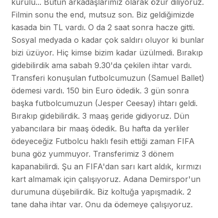
kurulu... Bütün arkadaşlarımız olarak özür diliyoruz.
Filmin sonu the end, mutsuz son. Biz geldiğimizde
kasada bin TL vardı. O da 2 saat sonra hacze gitti.
Sosyal medyada o kadar çok saldırı oluyor ki bunlar
bizi üzüyor. Hiç kimse bizim kadar üzülmedi. Bırakıp
gidebilirdik ama sabah 9.30'da çekilen ihtar vardı.
Transferi konuşulan futbolcumuzun (Samuel Ballet)
ödemesi vardı. 150 bin Euro ödedik. 3 gün sonra
başka futbolcumuzun (Jesper Ceesay) ihtarı geldi.
Bırakıp gidebilirdik. 3 maaş geride gidiyoruz. Dün
yabancılara bir maaş ödedik. Bu hafta da yerliler
ödeyeceğiz Futbolcu haklı fesih ettiği zaman FIFA
buna göz yummuyor. Transferimiz 3 dönem
kapanabilirdi. Şu an FIFA'dan sarı kart aldık, kırmızı
kart almamak için çalışıyoruz. Adana Demirspor'un
durumuna düşebilirdik. Biz koltuğa yapışmadık. 2
tane daha ihtar var. Onu da ödemeye çalışıyoruz.