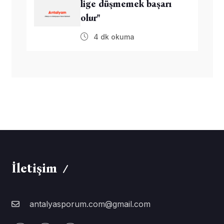
lige düşmemek başarı
olur"
4 dk okuma
İletişim
antalyasporum.com@gmail.com