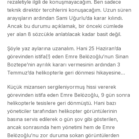
rezaletiyle ilgili de konuşmayacağım. Ben sadece
teknik direktör tercihlerini konuşacağım. Uzun süren
arayışların ardından Sami Uğurlu’da karar kılındı.
Ancak bu durumu açıklamak, bir önceki cümlede
yer alan 8 sözcükle anlatılacak kadar basit değil.
Şöyle yaz aylarına uzanalım. Hani 25 Haziran’da
görevinden istifa(!) eden Emre Belözoğlu’nun Sinan
Boztepe’nin ayrılık kararı vermesinin ardından 3
Temmuz’da helikopterle geri dönmesi hikayesine…
Küçük mizansen sergileniyormuş hissi vererek
görevinden istifa eden Emre Belözoğlu, 9 gün sonra
helikopterle tesislere geri dönmüştü. Hani bazı
yöneticiler tarafından helikopter görüntülerinin
basına servis edilerek o gün şov gibi gösterilen,
ancak sonrasında hem yönetimi hem de Emre
Belözoğlu’nu zor duruma sokan görüntülerden