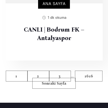
ANA SAYFA
1 dk okuma
CANLI | Bodrum FK –
Antalyaspor
...
1
2
3
1616
Sonraki Sayfa