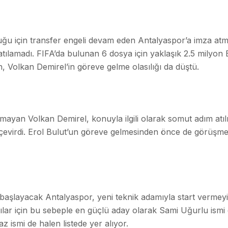
uğu için transfer engeli devam eden Antalyaspor’a imza atma
ım atılamadı. FIFA’da bulunan 6 dosya için yaklaşık 2.5 mil
n, Volkan Demirel’in göreve gelme olasılığı da düştü.
yan Volkan Demirel, konuyla ilgili olarak somut adım atıl
evirdi. Erol Bulut’un göreve gelmesinden önce de görüşme g
 başlayacak Antalyaspor, yeni teknik adamıyla start vermeyi
ılar için bu sebeple en güçlü aday olarak Sami Uğurlu ismi
z ismi de halen listede yer alıyor.