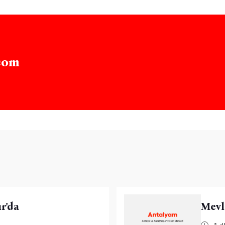
com
r'da
Mevl