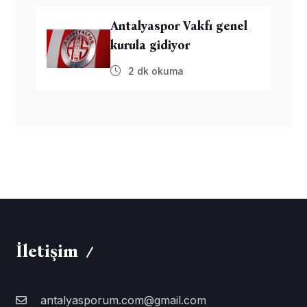
Antalyaspor Vakfı genel
kurula gidiyor
2 dk okuma
İletişim
antalyasporum.com@gmail.com