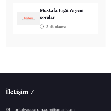
Mustafa Ergün’e yeni
sorular
3 dk okuma
İletişim
antalyasporum.com@gmail.com