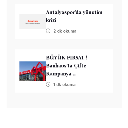
Antalyaspor'da yönetim
krizi
2 dk okuma
BÜYÜK FIRSAT !
Bauhaus’ta Çifte
Kampanya …
1 dk okuma