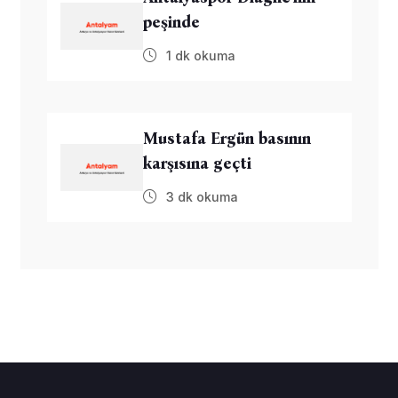
peşinde
1 dk okuma
Mustafa Ergün basının
karşısına geçti
3 dk okuma