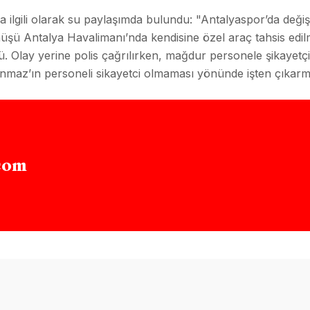
ilgili olarak su paylaşımda bulundu: "Antalyaspor’da değişi
üşü Antalya Havalimanı’nda kendisine özel araç tahsis edi
 Olay yerine polis çağrılırken, mağdur personele şikayetçi 
z’ın personeli sikayetci olmaması yönünde işten çıkarmakla
com