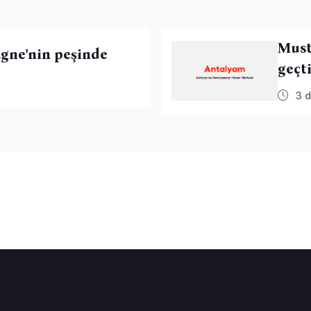
Must
gne'nin peşinde
geçt
3 d