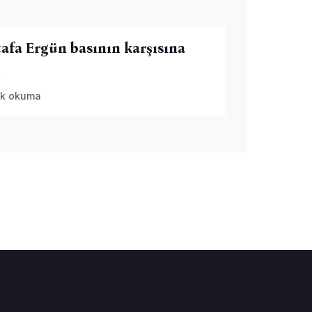
afa Ergün basının karşısına
i
k okuma