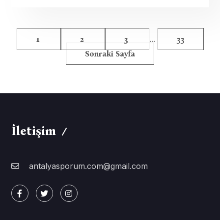
...
1
2
3
33
Sonraki Sayfa
İletişim
antalyasporum.com@gmail.com